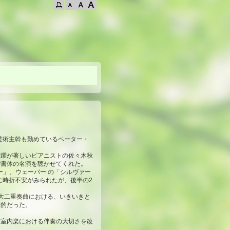
芸術主幹も勤めているペーター・
活躍が著しいピアニストの佐々木秋
楷書体の名演を聴かせてくれた。
ー」、ウェーバー の「シルヴァー
に時折不安がみられたが、後半の2
大二重奏曲における、いきいきと
身的だった。
、室内楽における伴奏の大切さを改