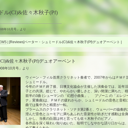
(Cl)&佐々木秋子(Pf)
08年10月号」より
EWS
| [Reviews]ペーター・シュミードル(Cl)&佐々木秋子(Pf)デュオアーベント |
l)&佐々木秋子(Pf)デュオアーベント
08年10月号」より
ウィーン・フィル首席クラリネット奏者で、2007年からはＰＭＦ
シュミードル。
今年のＰＭＦ終了後、日墺文化協会が主催した演奏会では、近年
子との共演。総じて、やわらかい優しさと、深い簡潔に満ちた、
前半の3曲 (シューマンの「幻想小曲集」、 ブゾーニ の「エレジ
ナ」変奏曲)は、ＰＭＦの疲れからか、シュミードルの音色と音程
曲では集中力と精度が一転。
ブラームスのクラリネット・ソナタ第2番と、ウェーバーの協奏的
澄んだ音色とユーモアに満ちあふれた音楽性が紡ぎだす感動は全
しかし、当夜の白眉は何と言っても佐々木秋子のピアノ。
各作品を深く味わい知りぬいた、聡明でしなやかな語り口からは
めて教えられた。