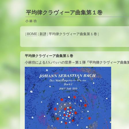
平均律クラヴィーア曲集第１巻
小 林 功
|
HOME
|
新譜
| 平均律クラヴィーア曲集第１巻 |
平均律クラヴィーア曲集第１巻
小林功によるJ.S.バッハの世界～第１弾『平均律クラヴィーア曲集