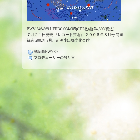
BWV 846-869 HERBC 004-005(CD2枚組) ¥4,830(税込)
７月２１日発売 『レコード芸術』 ２００６年８月号 特選
録音 2002年9月、新潟小出郷文化会館
試聴曲BWV846
プロデューサーの独り言