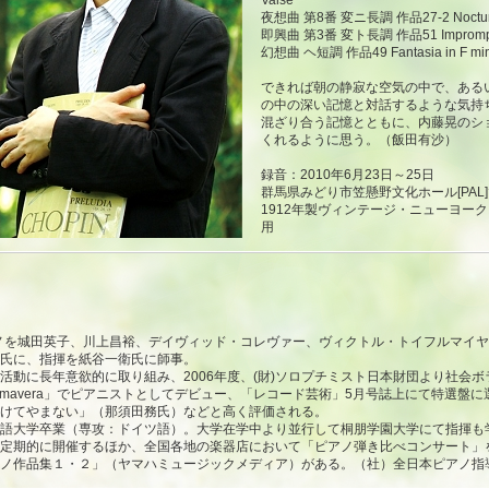
Valse”
夜想曲 第8番 変ニ長調 作品27-2 Nocturne No
即興曲 第3番 変ト長調 作品51 Impromptu No.
幻想曲 ヘ短調 作品49 Fantasia in F mino
できれば朝の静寂な空気の中で、ある
の中の深い記憶と対話するような気持
混ざり合う記憶とともに、内藤晃のシ
くれるように思う。（飯田有沙）
録音：2010年6月23日～25日
群馬県みどり市笠懸野文化ホール[PAL
1912年製ヴィンテージ・ニューヨーク
用
アノを城田英子、川上昌裕、デイヴィッド・コレヴァー、ヴィクトル・トイフルマイ
氏に、指揮を紙谷一衛氏に師事。
活動に長年意欲的に取り組み、2006年度、(財)ソロプチミスト日本財団より社会
「Primavera」でピアニストとしてデビュー、「レコード芸術」5月号誌上にて特選
けてやまない」（那須田務氏）などと高く評価される。
語大学卒業（専攻：ドイツ語）。大学在学中より並行して桐朋学園大学にて指揮も
定期的に開催するほか、全国各地の楽器店において「ピアノ弾き比べコンサート」
ノ作品集１・２」（ヤマハミュージックメディア）がある。（社）全日本ピアノ指