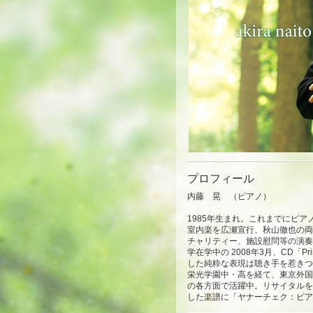
プロフィール
内藤 晃 （ピアノ）
1985年生まれ。これまでにピ
室内楽を広瀬宣行、秋山徹也の両
チャリティー、施設慰問等の演奏
学在学中の 2008年3月、CD
した純粋な表現は聴き手を惹きつ
栄光学園中・高を経て、東京外国
の各方面で活躍中。リサイタルを
した楽譜に「ヤナーチェク：ピア