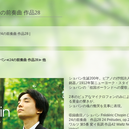
の前奏曲 作品28
24の前奏曲 作品28 |
ョパン≪24の前奏曲 作品28≫ 他
ショパン生誕200年。ピアノの抒情詩
銘器／1912年製ニューヨーク・スタイ
ショパンの「祖国ポーランドへの愛歌
2本のピュアなマイクロフォンのみに
る黄金の響きが、
ショパンの魂の慟哭を見事に表現。
収録曲目／ショパン Frédéric Chopin (1
24の前奏曲 作品28 24 Préludes, op
ワルツ 第5番 変イ長調 作品42 Waltz No.5 in 