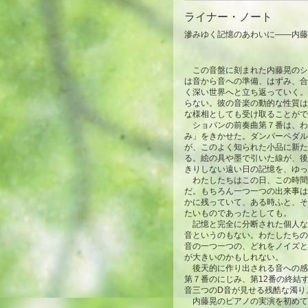
ライナー・ノート
滲みゆく記憶のあ
この音盤に刻まれた内藤晃のシ
は音から音への準備、はずみ、合
く深い世界へと立ち返っていく。
らない。彼の音楽の動的な性質は
な様相としても受け取ることがで
ショパンの前奏曲第７番は、わず
み」をきかせた。ダンパーペダル
が、このよく知られた小品に新た
る。絵の具や墨で引いた線が、後
きりしない遠い日の記憶を、ゆっ
わたしたちはこの日、この時間
だ。もちろん一つ一つの出来事は
かに残っていて、ある時ふと、そ
たいものであったとしても。
記憶と完全に分断された個人な
音というのもない。わたしたちの
音の一つ一つの、どれをノイズと
が大きいのかもしれない。
後天的に作り出される音への感
第７番のにじみ、第12番の終結
音三つのD音が見せる残酷な濁り
内藤晃のピアノの実演を初めて耳