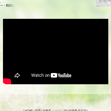
。
ー・翻訳）
|
HOME
|
新譜
| 内藤晃 ショパン 24の前奏曲 作品28 |