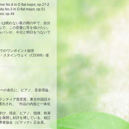
.8 in D flat major, op.27-2
3 in G flat major, op.51
r, op.49
いは眠れない夜の闇の中で、自分
ちで、この音盤に耳を傾けたい。
ョパンが、今日と明日をつないで
]でのワンポイント録音
・スタインウェイ（CD368）使
ヤーの各氏に、ピアノ、音楽理論、
ボランティア賞受賞。東京外国語大
盤に選出され、「作品の内面と一体化
学び、現在、ピアノ、指揮、執筆
を展開し好評を博している。校訂
導者協会（ピティナ）正会員。