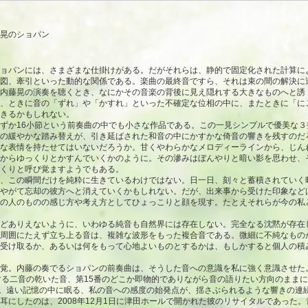
わいに——内藤晃のショパン
ョパンには、さまざまな仕掛けがある。だがそれらは、静的で固定化された計算に
図、牽引といった動的な関係である。楽曲の最終音ですら、それは束の間の解決に
内藤晃の演奏を聴くとき、なにかその音楽の背後に見え隠れする大きなものへと誘
、ときに音の「ずれ」や「かすれ」といった不確定な位相の中に、またときに「に
きるかもしれない。
か16小節という前奏曲の中でも小さな作品である。この一見シンプルで優美な３
の緩やかな踏み替えが、引き延ばされた和音の中にかすかな倚音の響きを残すのだ
な表情を持たせてはいないだろうか。甘くやわらかなメロディーラインから、じん
からゆっくりとかすんでいくかのように。その滲みはぼんやりと暗い影を思わせ、
くりと呼び覚ますようでもある。
、この瞬間だけを純粋に生きているわけではない。日一日、刻々と蓄積されていく
やがて忘却の彼方へと消えていくかもしれない。だが、出来事から受けた印象など
の人のものの感じ方や考え方としてひょっこりと顔を現す。たとえそれらが今の私
どありえないように、いわゆる純音も自然界には存在しない。完全なる沈黙が存在
周囲にたえず立ち上る音は、複雑な波形をもった複合音である。微細に不純なもの
受け取るか、あるいは何をもって心地よいものとするかは、もしかすると個人の積
覚。内藤の奏でるショパンの前奏曲は、そうした音への意識を私に強く意識させた
する二音の乾いた音、第15番のどこか即物的でありながら音の語りたい方向のままに
。遠い記憶の中に眠る、私の音への感度の始発点が、揺さぶられるような響きの連
にしたのは、2008年12月1日に津田ホールで開かれた彼のリサイタルであった