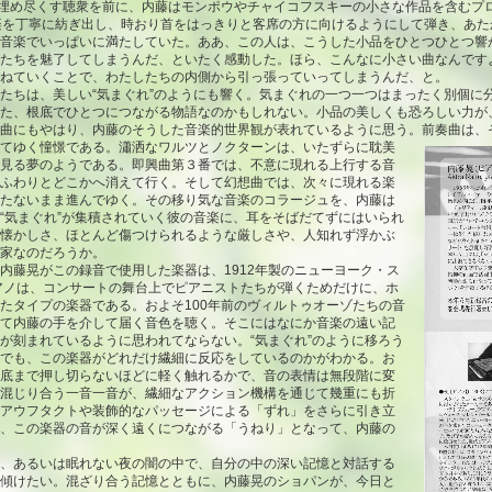
を埋め尽くす聴衆を前に、内藤はモンポウやチャイコフスキーの小さな作品を含むプ
楽を丁寧に紡ぎ出し、時おり首をはっきりと客席の方に向けるようにして弾き、あた
音楽でいっぱいに満たしていた。ああ、この人は、こうした小品をひとつひとつ響
たちを魅了してしまうんだ、といたく感動した。ほら、こんなに小さい曲なんです
ねていくことで、わたしたちの内側から引っ張っていってしまうんだ、と。
ちは、美しい“気まぐれ”のようにも響く。気まぐれの一つ一つはまったく別個に
た、根底でひとつにつながる物語なのかもしれない。小品の美しくも恐ろしい力が
曲にもやはり、内藤のそうした音楽的世界観が表れているように思う。前奏曲
は、
てゆく憧憬である。瀟洒なワルツとノクターンは、いたずらに耽美
見る夢のようである。即興曲第３番では、不意に現れる上行する音
ふわりとどこかへ消えて行く。そして幻想曲では、次々に現れる楽
たないまま進んでゆく。その移り気な音楽のコラージュを、内藤は
“気まぐれ”が集積されていく彼の音楽に、耳をそばだてずにはいられ
懐かしさ、ほとんど傷つけられるような厳しさや、人知れず浮かぶ
家なのだろうか。
藤晃がこの録音で使用した楽器は、1912年製のニューヨーク・ス
ピアノは、コンサートの舞台上でピアニストたちが弾くためだけに、ホ
たタイプの楽器である。およそ100年前のヴィルトゥオーゾたちの音
て内藤の手を介して届く音色を聴く。そこにはなにか音楽の遠い記
が刻まれているように思われてならない。“気まぐれ”のように移ろう
でも、この楽器がどれだけ繊細に反応をしているのかがわかる。お
底まで押し切らないほどに軽く触れるかで、音の表情は無段階に変
混じり合う一音一音が、繊細なアクション機構を通じて幾重にも折
アウフタクトや装飾的なパッセージによる「ずれ」をさらに引き立
、この楽器の音が深く遠くにつながる「うねり」となって、内藤の
、あるいは眠れない夜の闇の中で、自分の中の深い記憶と対話する
傾けたい。混ざり合う記憶とともに、内藤晃のショパンが、今日と