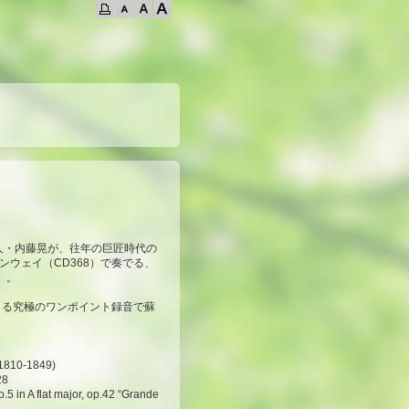
人・内藤晃が、往年の巨匠時代の
ンウェイ（CD368）で奏でる、
」。
よる究極のワンポイント録音で蘇
810-1849)
.28
A flat major, op.42 “Grande