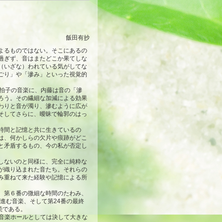
飯田有抄
よるものではない。そこにあるの
過ぎず、音はまたどこか果てしな
（いざな）われている気がしてな
ごり」や「滲み」といった視覚的
拍子の音楽に、内藤は音の「滲
ろう。その繊細な加減による効果
わりと音が濁り、滲むように広が
そしてさらに、曖昧で輪郭のはっ
時間と記憶と共に生きているの
は、何かしらの欠片や痕跡がどこ
と矛盾するもの、今の私が否定し
しないのと同様に、完全に純粋な
が織り込まれた音たち。それらの
み重ねて来た経験や記憶による所
。第６番の微細な時間のたわみ、
進む音楽、そして第24番の最終
続である。
。音楽ホールとしては決して大きな