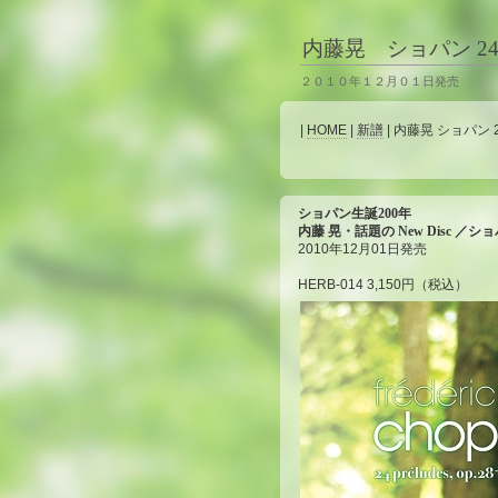
内藤晃 ショパン 24
２０１０年１２月０１日発売
|
HOME
|
新譜
| 内藤晃 ショパン 
ショパン生誕200年
内藤 晃・話題の New Disc ／シ
2010年12月01日発売
HERB-014 3,150円（税込）