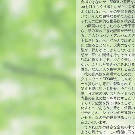
会場ではないが、500近い客席
ppを何度もくり出しながら、音
ようにしながら、その空間を彼の
げて、そんな独特な姿勢でわたし
それらの圧倒的な世界観を積み重
内藤晃のそうした小さな音宇宙た
ら、積み重ねてきた記憶が誘発し
る。このショパン・アルバムの選
予見させながら、浮かんでは消え
的に陥ることなく、現実のなかで
型が、行方がはっきりしないまま
想が、互いに関係を持ちそうで持
巧みに作り上げる。小さく美しい
ない。ふとした驚きやこみあげる
微笑。なんと人を集中させる音楽
彼の音楽観を実現するために、内
タインウェイCD368だ。この
ール貸し出し専用に製造されてい
楽する姿に想いを馳せ、今こうし
憶、音楽家の深い念と呼べるもの
内藤の音色の数々を耳にするだけ
そらく、鍵盤を深く押さえるか、
化するのであろう。豊かに倍音の
り合わされ、ショパンの三連符や
たせる。鏡の中の鏡を見るように
音楽が歌い出す。
できれば朝の静寂な空気の中で
ような気持ちで、この音盤に耳を